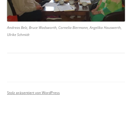
Andreas Belz, Bruce Wadsworth, Cornelia Biermann, Angelika Hauswerth,
Ulrike Schmidt
Stolz präsentiert von WordPress