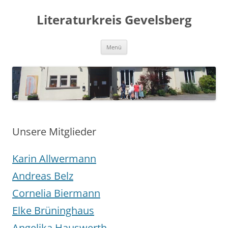
Zum
Inhalt
Literaturkreis Gevelsberg
springen
Menü
Unsere Mitglieder
Karin Allwermann
Andreas Belz
Cornelia Biermann
Elke Brüninghaus
Angelika Hauswerth